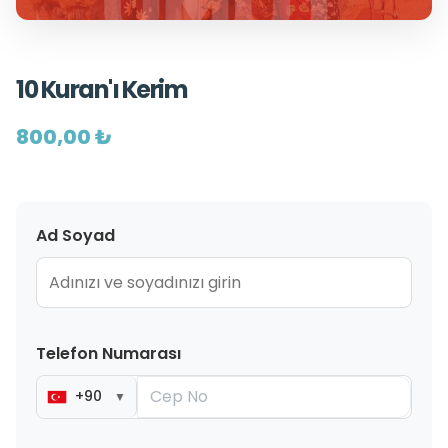
10 Kuran'ı Kerim
800,00 ₺
Ad Soyad
Telefon Numarası
+90
▼