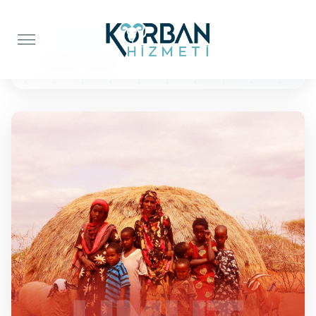
Anasayfa
Kur'an-ı Kerim
10 Kuran'ı Kerim