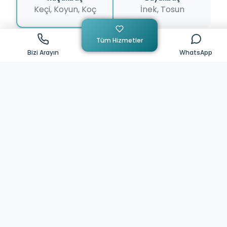
Keçi, Koyun, Koç
İnek, Tosun
Tüm Hizmetler
Kurban Niyetinizi Seçiniz
Bizi Arayın
WhatsApp
Adak Kurbanı
Şükür Kurbanı
Şifa Kurbanı
Akika Kurbanı
Kefaret Kurbanı
Sadaka Kurbanı