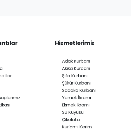
antılar
Hizmetlerimiz
Adak Kurbanı
da
Akika Kurbanı
etler
Şifa Kurbanı
Şükür Kurbanı
Sadaka Kurbanı
aplarımız
Yemek İkramı
itikası
Ekmek İkramı
Su Kuyusu
Çikolata
Kur'an-ı Kerim