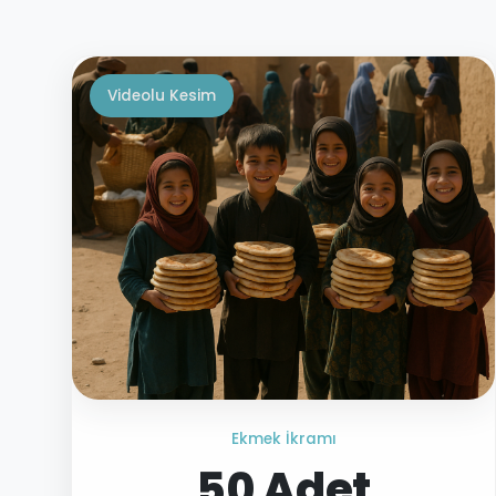
Videolu Kesim
Ekmek İkramı
50 Adet