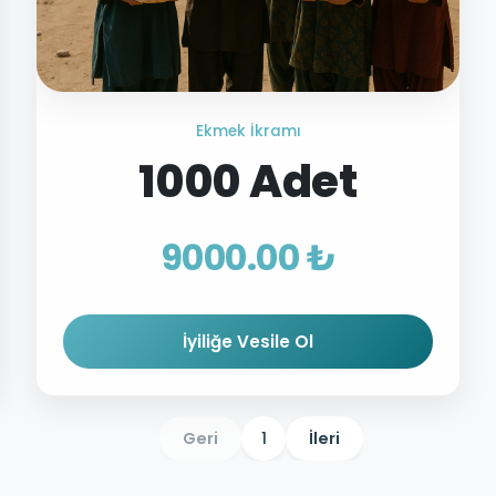
Ekmek İkramı
1000 Adet
9000.00 ₺
İyiliğe Vesile Ol
Geri
1
İleri