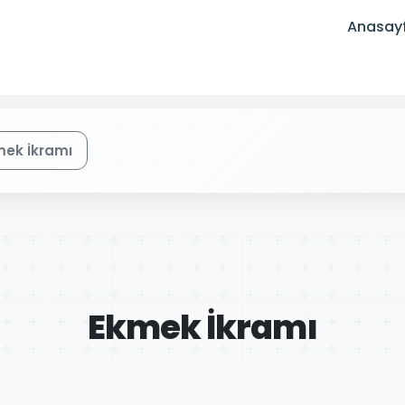
Anasay
mek İkramı
Ekmek İkramı