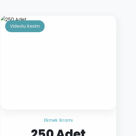
Videolu Kesim
Ekmek İkramı
250 Adet