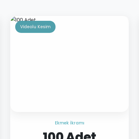
Videolu Kesim
Ekmek İkramı
100 Adet