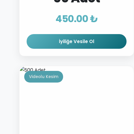
450.00 ₺
İyiliğe Vesile Ol
Videolu Kesim