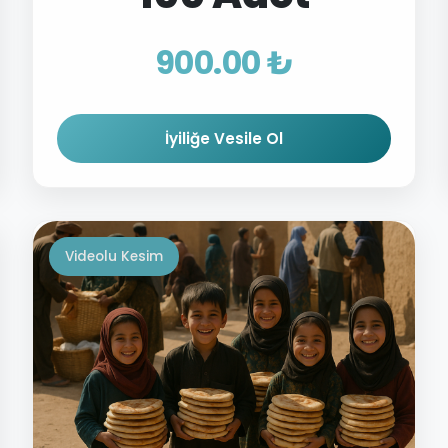
900.00 ₺
İyiliğe Vesile Ol
Videolu Kesim