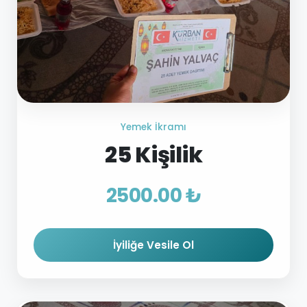
Yemek İkramı
25 Kişilik
2500.00 ₺
İyiliğe Vesile Ol