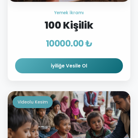
Yemek İkramı
100 Kişilik
10000.00 ₺
İyiliğe Vesile Ol
Videolu Kesim