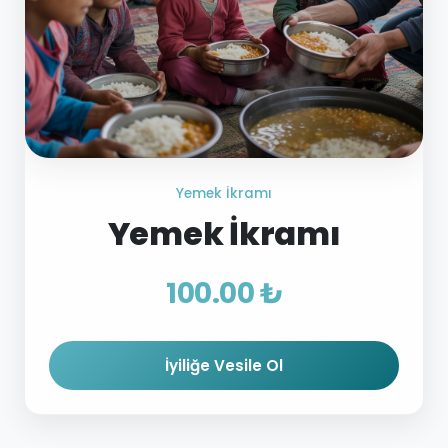
Yemek İkramı
Yemek İkramı
100.00 ₺
İyiliğe Vesile Ol