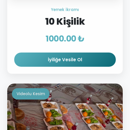
Yemek İkramı
10 Kişilik
1000.00 ₺
İyiliğe Vesile Ol
Videolu Kesim