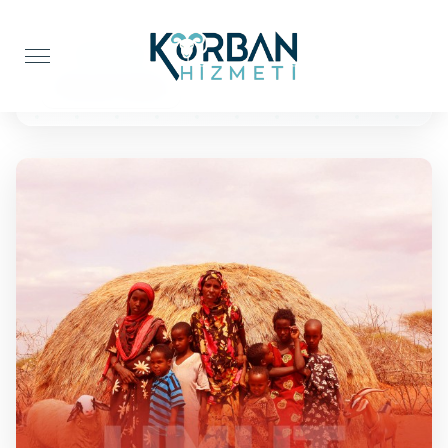
Anasayfa
Kur'an-ı Kerim
10 Kuran'ı Kerim