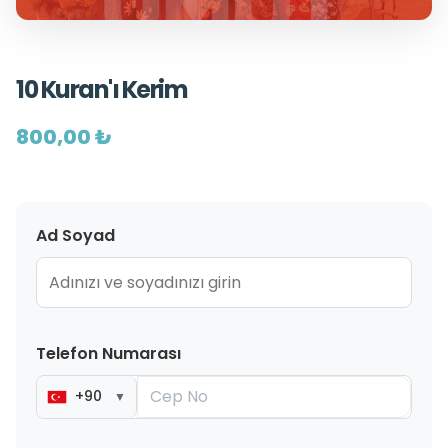
10 Kuran'ı Kerim
800,00 ₺
Ad Soyad
Telefon Numarası
+90
▼