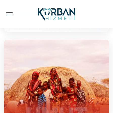
Anasayfa
Kur'an-ı Kerim
10 Kuran'ı Kerim