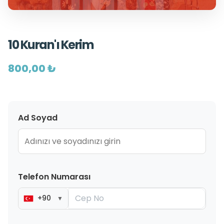
10 Kuran'ı Kerim
800,00 ₺
Ad Soyad
Telefon Numarası
+90
▼