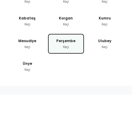
Keçi
Keçi
Keçi
Kabataş
Korgan
Kumru
Keçi
Keçi
Keçi
Mesudiye
Perşembe
Ulubey
Keçi
Keçi
Keçi
Ünye
Keçi