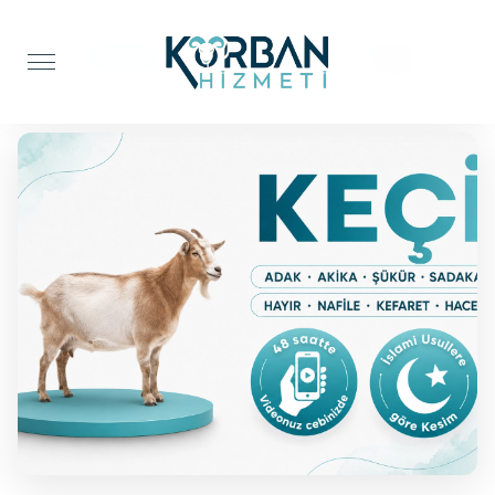
Anasayfa
Adak Kurbanı
Keçi