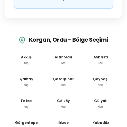
Korgan, Ordu - Bölge Seçimi
Akkuş
Altınordu
Aybastı
Keçi
Keçi
Keçi
Çamaş
Çatalpınar
Çaybaşı
Keçi
Keçi
Keçi
Fatsa
Gölköy
Gülyalı
Keçi
Keçi
Keçi
Gürgentepe
İkizce
Kabadüz