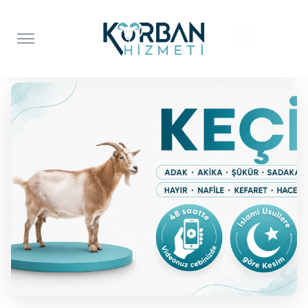
Anasayfa
Adak Kurbanı
Keçi