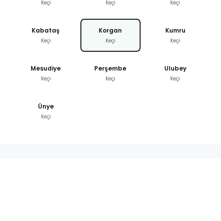
Keçi
Keçi
Keçi
Kabataş
Korgan
Kumru
Keçi
Keçi
Keçi
Mesudiye
Perşembe
Ulubey
Keçi
Keçi
Keçi
Ünye
Keçi