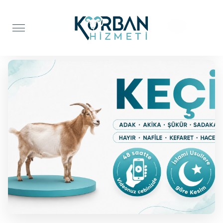
Anasayfa
Adak Kurbanı
Keçi