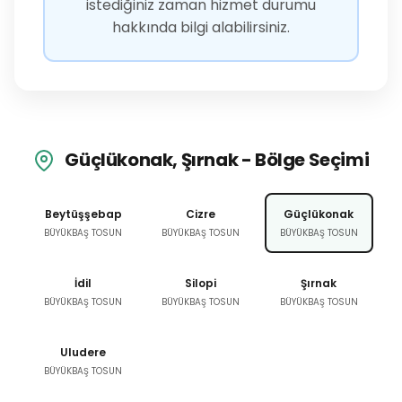
istediğiniz zaman hizmet durumu
hakkında bilgi alabilirsiniz.
Güçlükonak, Şırnak - Bölge Seçimi
Beytüşşebap
Cizre
Güçlükonak
BÜYÜKBAŞ TOSUN
BÜYÜKBAŞ TOSUN
BÜYÜKBAŞ TOSUN
İdil
Silopi
Şırnak
BÜYÜKBAŞ TOSUN
BÜYÜKBAŞ TOSUN
BÜYÜKBAŞ TOSUN
Uludere
BÜYÜKBAŞ TOSUN