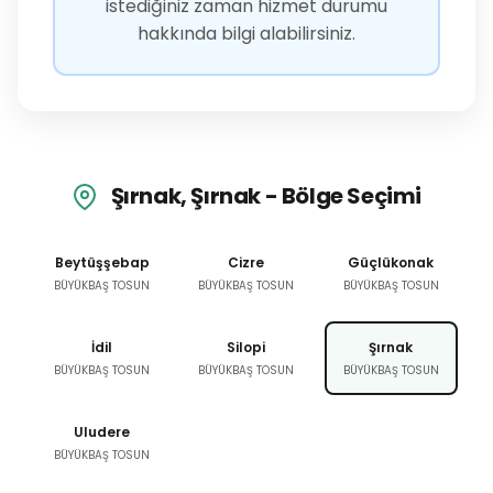
istediğiniz zaman hizmet durumu
hakkında bilgi alabilirsiniz.
Şırnak, Şırnak - Bölge Seçimi
Beytüşşebap
Cizre
Güçlükonak
BÜYÜKBAŞ TOSUN
BÜYÜKBAŞ TOSUN
BÜYÜKBAŞ TOSUN
İdil
Silopi
Şırnak
BÜYÜKBAŞ TOSUN
BÜYÜKBAŞ TOSUN
BÜYÜKBAŞ TOSUN
Uludere
BÜYÜKBAŞ TOSUN