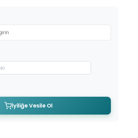
İyiliğe Vesile Ol