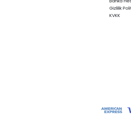
Banka Hes
Gizlilik Pol
KVKK