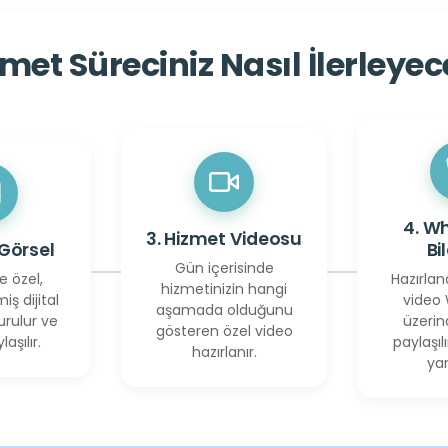
met Süreciniz Nasıl İlerleye
4. W
3. Hizmet Videosu
 Görsel
Bi
Gün içerisinde
e özel,
Hazırlan
hizmetinizin hangi
miş dijital
video
aşamada olduğunu
urulur ve
üzerin
gösteren özel video
laşılır.
paylaşılı
hazırlanır.
yan