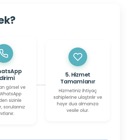
cek?
hatsApp
5. Hizmet
ldirimi
Tamamlanır
an görsel ve
Hizmetiniz ihtiyaç
 WhatsApp
sahiplerine ulaştırılır ve
den sizinle
hayır dua almanıza
r, sorularınız
vesile olur.
ıtlanır.