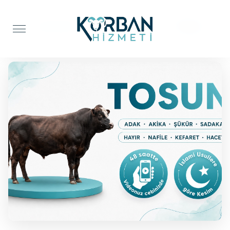
Anasayfa
Şükür Kurbanı
Tosun