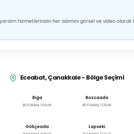
ardım hizmetlerinizin her adımını görsel ve video olarak t
Eceabat, Çanakkale - Bölge Seçimi
Biga
Bozcaada
BÜYÜKBAŞ TOSUN
BÜYÜKBAŞ TOSUN
Gökçeada
Lapseki
BÜYÜKBAŞ TOSUN
BÜYÜKBAŞ TOSUN