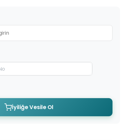
İyiliğe Vesile Ol