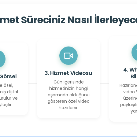
met Süreciniz Nasıl İlerleye
4. W
3. Hizmet Videosu
 Görsel
Bi
Gün içerisinde
e özel,
Hazırlan
hizmetinizin hangi
miş dijital
video
aşamada olduğunu
urulur ve
üzerin
gösteren özel video
laşılır.
paylaşılı
hazırlanır.
yan