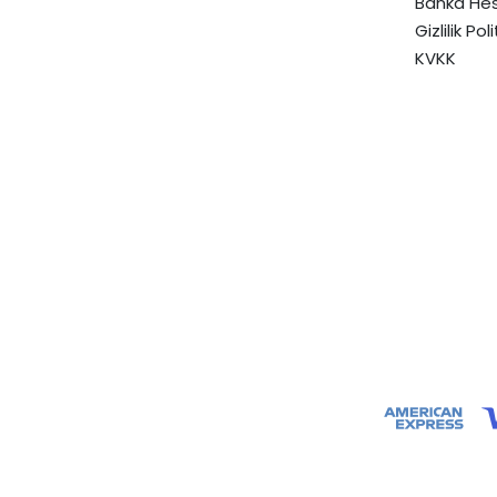
Banka Hes
Gizlilik Pol
KVKK