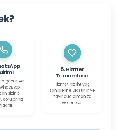
cek?
hatsApp
5. Hizmet
ldirimi
Tamamlanır
an görsel ve
Hizmetiniz ihtiyaç
 WhatsApp
sahiplerine ulaştırılır ve
den sizinle
hayır dua almanıza
r, sorularınız
vesile olur.
ıtlanır.