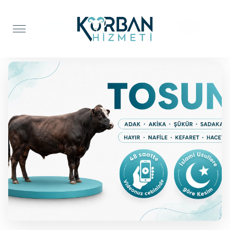
Anasayfa
Şükür Kurbanı
Tosun