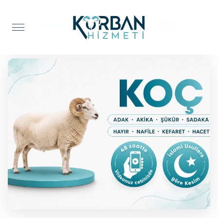
Anasayfa
Şifa Kurbanı
Koç