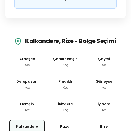
Kalkandere, Rize - Bölge Seçimi
Ardeşen
Çamlıhemşin
Çayeli
Koç
Koç
Koç
Derepazarı
Fındıklı
Güneysu
Koç
Koç
Koç
Hemşin
İkizdere
İyidere
Koç
Koç
Koç
Kalkandere
Pazar
Rize