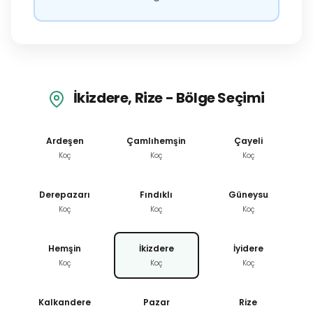
İkizdere, Rize - Bölge Seçimi
Ardeşen
Çamlıhemşin
Çayeli
Koç
Koç
Koç
Derepazarı
Fındıklı
Güneysu
Koç
Koç
Koç
Hemşin
İkizdere
İyidere
Koç
Koç
Koç
Kalkandere
Pazar
Rize