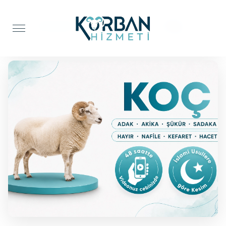
Anasayfa
Şifa Kurbanı
Koç