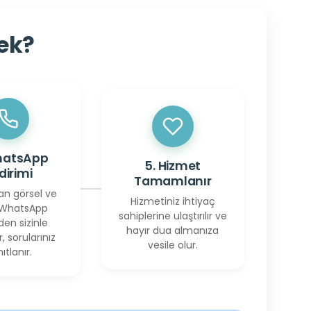
cek?
hatsApp
5. Hizmet
ldirimi
Tamamlanır
an görsel ve
Hizmetiniz ihtiyaç
 WhatsApp
sahiplerine ulaştırılır ve
den sizinle
hayır dua almanıza
r, sorularınız
vesile olur.
ıtlanır.