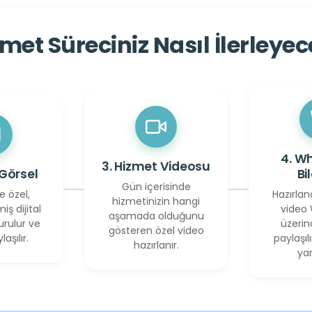
met Süreciniz Nasıl İlerleye
4. W
3. Hizmet Videosu
 Görsel
Bi
Gün içerisinde
e özel,
Hazırlan
hizmetinizin hangi
miş dijital
video
aşamada olduğunu
urulur ve
üzerin
gösteren özel video
laşılır.
paylaşılı
hazırlanır.
yan