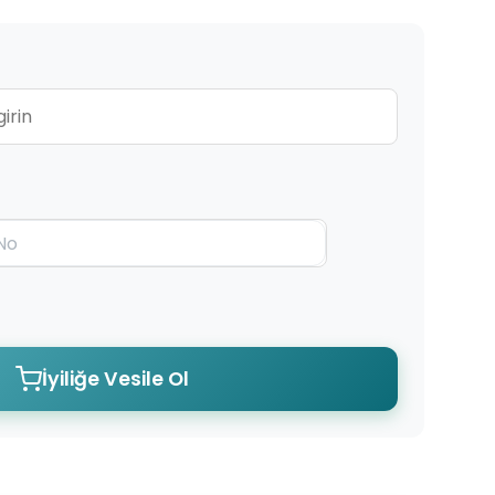
İyiliğe Vesile Ol