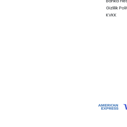
Banka Hes
Gizlilik Pol
KVKK