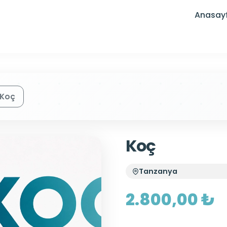
Anasay
Koç
Koç
Tanzanya
2.800,00 ₺