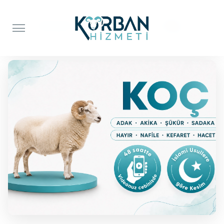
Anasayfa
Şifa Kurbanı
Koç