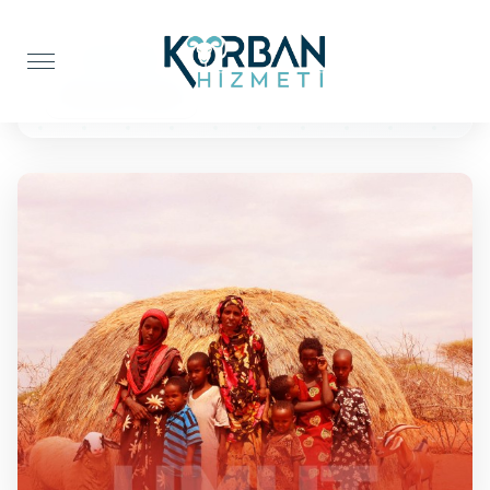
Anasayfa
Kur'an-ı Kerim
10 Kuran'ı Kerim