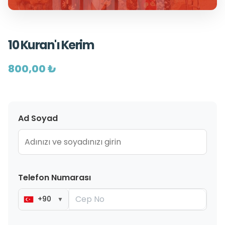
10 Kuran'ı Kerim
800,00 ₺
Ad Soyad
Telefon Numarası
+90
▼