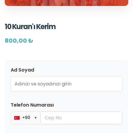
10 Kuran'ı Kerim
800,00 ₺
Ad Soyad
Telefon Numarası
+90
▼