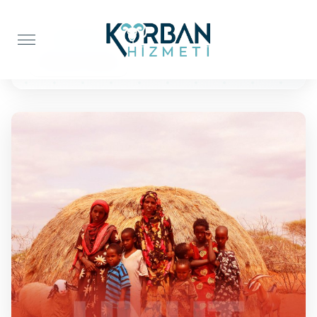
Anasayfa
Kur'an-ı Kerim
10 Kuran'ı Kerim