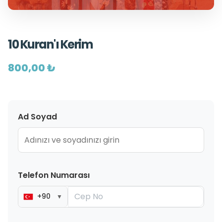
10 Kuran'ı Kerim
800,00 ₺
Ad Soyad
Telefon Numarası
+90
▼