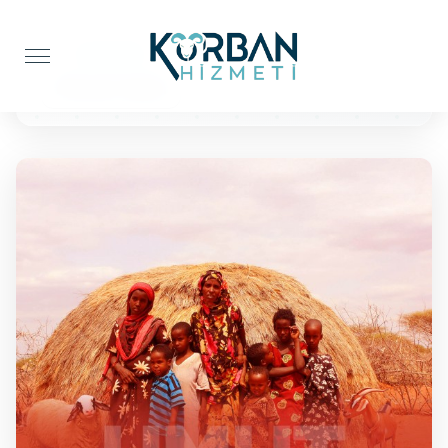
Anasayfa
Kur'an-ı Kerim
10 Kuran'ı Kerim