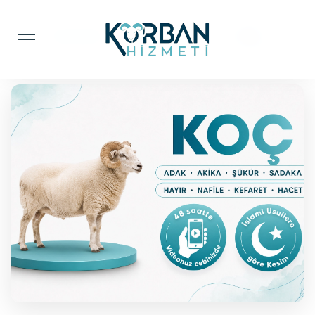
Anasayfa
Adak Kurbanı
Koç