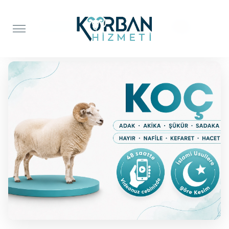
Anasayfa
Adak Kurbanı
Koç