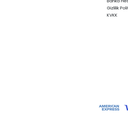
Banka Hes
Gizlilik Pol
KVKK