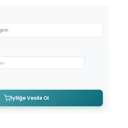
İyiliğe Vesile Ol