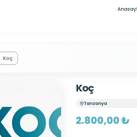
Anasay
Koç
Koç
Tanzanya
2.800,00 ₺