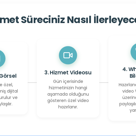
met Süreciniz Nasıl İlerleye
4. W
3. Hizmet Videosu
 Görsel
Bi
Gün içerisinde
e özel,
Hazırlan
hizmetinizin hangi
miş dijital
video
aşamada olduğunu
urulur ve
üzerin
gösteren özel video
laşılır.
paylaşılı
hazırlanır.
yan