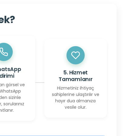
cek?
hatsApp
5. Hizmet
ldirimi
Tamamlanır
an görsel ve
Hizmetiniz ihtiyaç
 WhatsApp
sahiplerine ulaştırılır ve
den sizinle
hayır dua almanıza
r, sorularınız
vesile olur.
ıtlanır.