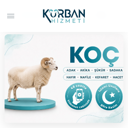
Anasayfa
Adak Kurbanı
Koç