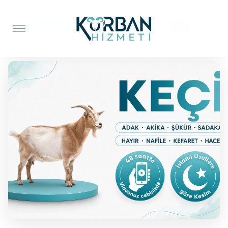
Anasayfa
Adak Kurbanı
Keçi