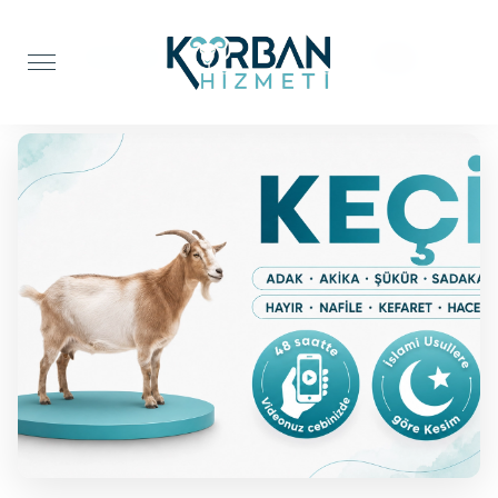
Anasayfa
Adak Kurbanı
Keçi