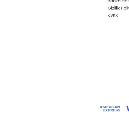
Banka Hes
Gizlilik Pol
KVKK