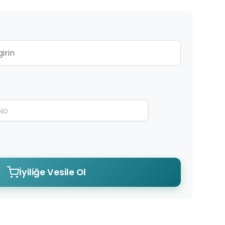
İyiliğe Vesile Ol