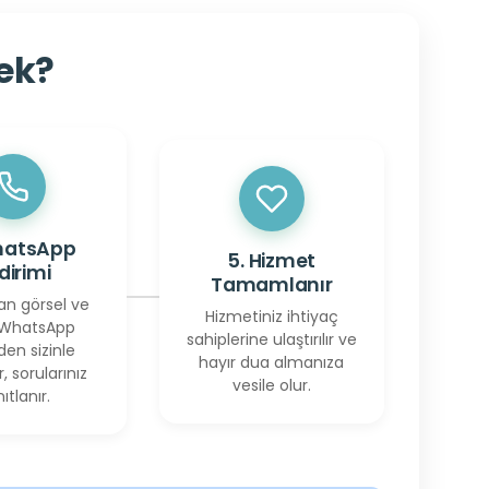
cek?
hatsApp
5. Hizmet
ldirimi
Tamamlanır
an görsel ve
Hizmetiniz ihtiyaç
 WhatsApp
sahiplerine ulaştırılır ve
den sizinle
hayır dua almanıza
r, sorularınız
vesile olur.
ıtlanır.