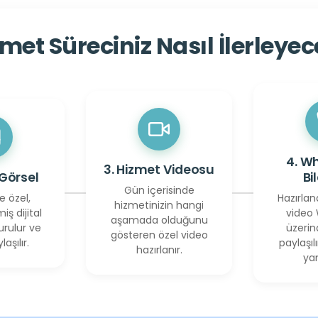
met Süreciniz Nasıl İlerleye
4. W
3. Hizmet Videosu
 Görsel
Bi
Gün içerisinde
e özel,
Hazırlan
hizmetinizin hangi
miş dijital
video
aşamada olduğunu
urulur ve
üzerin
gösteren özel video
laşılır.
paylaşılı
hazırlanır.
yan