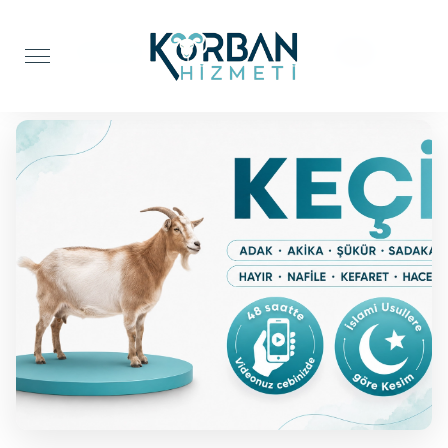
Anasayfa
Adak Kurbanı
Keçi