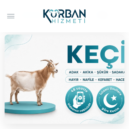
Anasayfa
Adak Kurbanı
Keçi