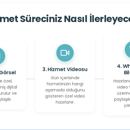
met Süreciniz Nasıl İlerleye
4. W
3. Hizmet Videosu
 Görsel
Bi
Gün içerisinde
e özel,
Hazırlan
hizmetinizin hangi
miş dijital
video
aşamada olduğunu
urulur ve
üzerin
gösteren özel video
laşılır.
paylaşılı
hazırlanır.
yan