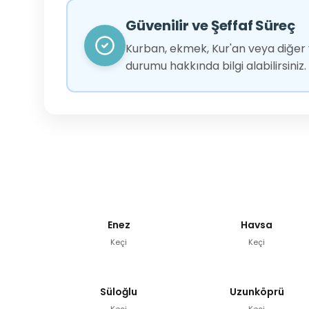
Güvenilir ve Şeffaf Süreç
Kurban, ekmek, Kur'an veya diğer y
durumu hakkında bilgi alabilirsiniz.
Enez
Havsa
Keçi
Keçi
Süloğlu
Uzunköprü
Keçi
Keçi