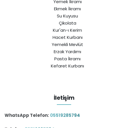
Yemek İkramı
Ekmek İkramı
Su Kuyusu
Çikolata
Kur'an-ı Kerim
Hacet Kurbanı
Yemekli Mevlüt
Erzak Yardımı
Pasta İkramı
Kefaret Kurbanı
İletişim
WhatsApp Telefon:
05519285794