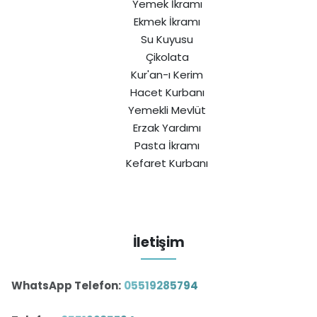
Yemek İkramı
Ekmek İkramı
Su Kuyusu
Çikolata
Kur'an-ı Kerim
Hacet Kurbanı
Yemekli Mevlüt
Erzak Yardımı
Pasta İkramı
Kefaret Kurbanı
İletişim
WhatsApp Telefon:
05519285794