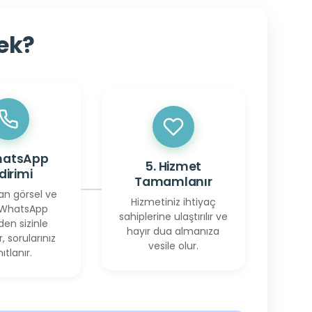
cek?
hatsApp
5. Hizmet
ldirimi
Tamamlanır
an görsel ve
Hizmetiniz ihtiyaç
 WhatsApp
sahiplerine ulaştırılır ve
den sizinle
hayır dua almanıza
r, sorularınız
vesile olur.
ıtlanır.