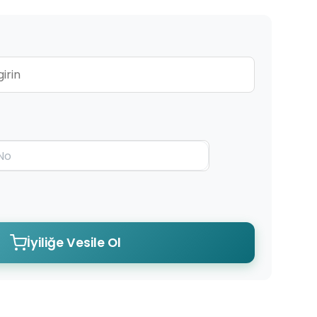
İyiliğe Vesile Ol