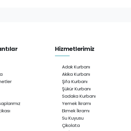
antılar
Hizmetlerimiz
Adak Kurbanı
da
Akika Kurbanı
etler
Şifa Kurbanı
Şükür Kurbanı
Sadaka Kurbanı
aplarımız
Yemek İkramı
itikası
Ekmek İkramı
Su Kuyusu
Çikolata