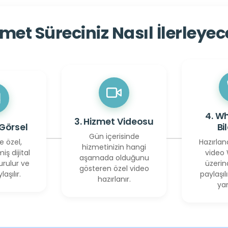
met Süreciniz Nasıl İlerleye
4. W
3. Hizmet Videosu
 Görsel
Bi
Gün içerisinde
e özel,
Hazırlan
hizmetinizin hangi
miş dijital
video
aşamada olduğunu
urulur ve
üzerin
gösteren özel video
laşılır.
paylaşılı
hazırlanır.
yan