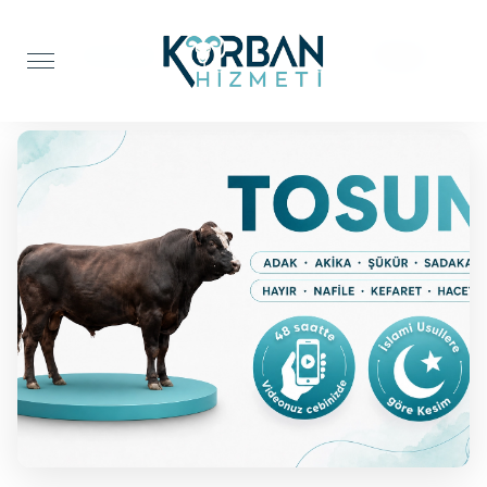
Anasayfa
Şükür Kurbanı
Tosun