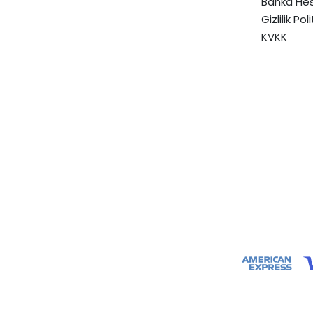
Banka Hes
Gizlilik Pol
KVKK