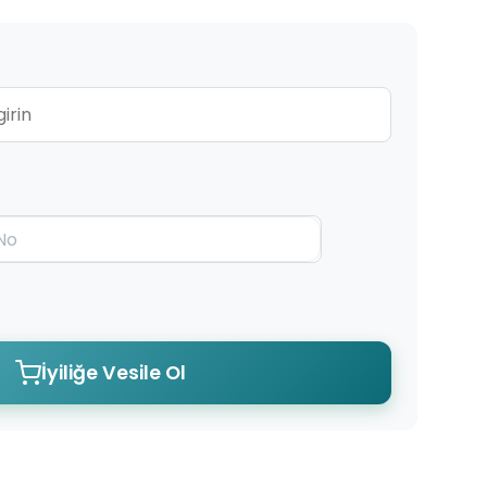
İyiliğe Vesile Ol