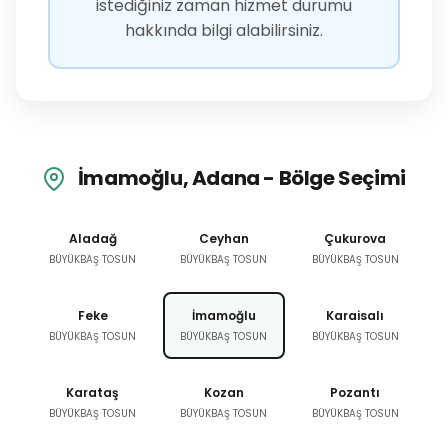
istediğiniz zaman hizmet durumu
hakkında bilgi alabilirsiniz.
İmamoğlu, Adana - Bölge Seçimi
Aladağ
Ceyhan
Çukurova
BÜYÜKBAŞ TOSUN
BÜYÜKBAŞ TOSUN
BÜYÜKBAŞ TOSUN
Feke
İmamoğlu
Karaisalı
BÜYÜKBAŞ TOSUN
BÜYÜKBAŞ TOSUN
BÜYÜKBAŞ TOSUN
Karataş
Kozan
Pozantı
BÜYÜKBAŞ TOSUN
BÜYÜKBAŞ TOSUN
BÜYÜKBAŞ TOSUN