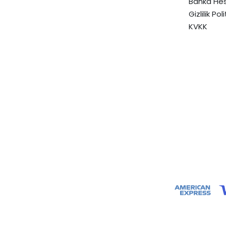
Banka Hes
Gizlilik Pol
KVKK