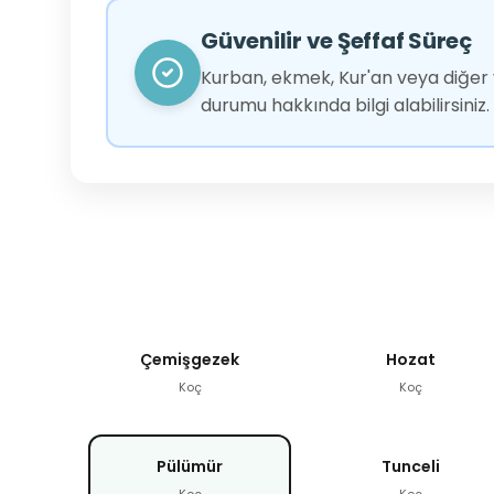
Güvenilir ve Şeffaf Süreç
Kurban, ekmek, Kur'an veya diğer y
durumu hakkında bilgi alabilirsiniz.
Çemişgezek
Hozat
Koç
Koç
Pülümür
Tunceli
Koç
Koç