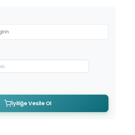
İyiliğe Vesile Ol