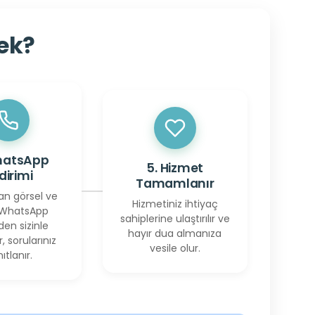
cek?
hatsApp
5. Hizmet
ldirimi
Tamamlanır
an görsel ve
Hizmetiniz ihtiyaç
 WhatsApp
sahiplerine ulaştırılır ve
den sizinle
hayır dua almanıza
r, sorularınız
vesile olur.
ıtlanır.