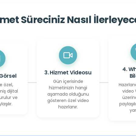
met Süreciniz Nasıl İlerleye
4. W
3. Hizmet Videosu
 Görsel
Bi
Gün içerisinde
e özel,
Hazırlan
hizmetinizin hangi
miş dijital
video
aşamada olduğunu
urulur ve
üzerin
gösteren özel video
laşılır.
paylaşılı
hazırlanır.
yan