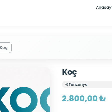
Anasay
Koç
Koç
Tanzanya
2.800,00 ₺