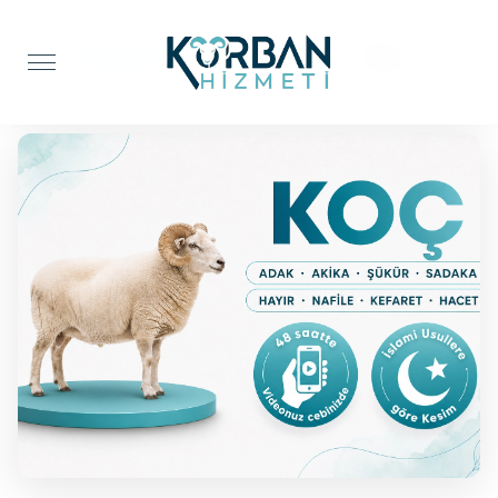
Anasayfa
Şifa Kurbanı
Koç