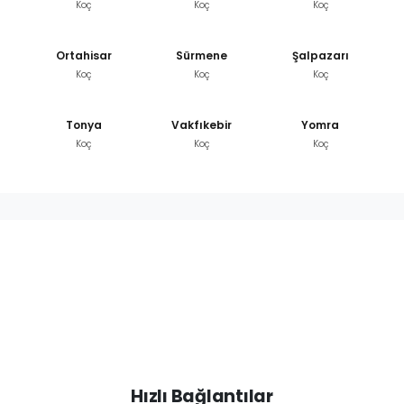
Koç
Koç
Koç
Ortahisar
Sürmene
Şalpazarı
Koç
Koç
Koç
Tonya
Vakfıkebir
Yomra
Koç
Koç
Koç
Hızlı Bağlantılar