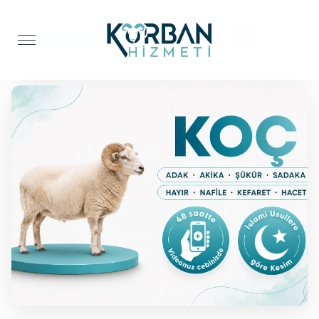
Anasayfa
Şifa Kurbanı
Koç