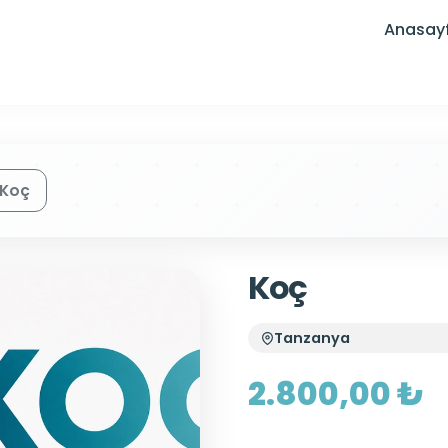
Anasay
Koç
Koç
Tanzanya
2.800,00 ₺