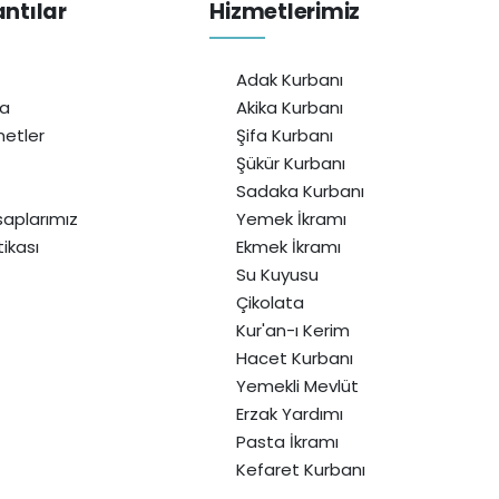
antılar
Hizmetlerimiz
Adak Kurbanı
da
Akika Kurbanı
etler
Şifa Kurbanı
Şükür Kurbanı
Sadaka Kurbanı
aplarımız
Yemek İkramı
itikası
Ekmek İkramı
Su Kuyusu
Çikolata
Kur'an-ı Kerim
Hacet Kurbanı
Yemekli Mevlüt
Erzak Yardımı
Pasta İkramı
Kefaret Kurbanı