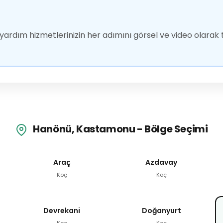
ardım hizmetlerinizin her adımını görsel ve video olarak t
Hanönü, Kastamonu - Bölge Seçimi
Araç
Azdavay
Koç
Koç
Devrekani
Doğanyurt
Koç
Koç