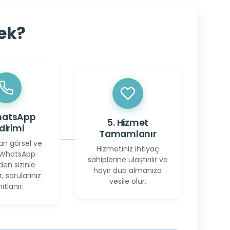
cek?
hatsApp
5. Hizmet
ldirimi
Tamamlanır
an görsel ve
Hizmetiniz ihtiyaç
 WhatsApp
sahiplerine ulaştırılır ve
den sizinle
hayır dua almanıza
r, sorularınız
vesile olur.
ıtlanır.