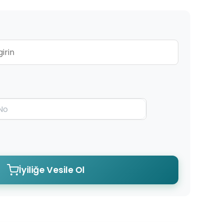
İyiliğe Vesile Ol