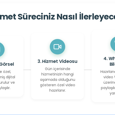
met Süreciniz Nasıl İlerleye
4. W
3. Hizmet Videosu
 Görsel
Bi
Gün içerisinde
e özel,
Hazırlan
hizmetinizin hangi
miş dijital
video
aşamada olduğunu
urulur ve
üzerin
gösteren özel video
laşılır.
paylaşılı
hazırlanır.
yan