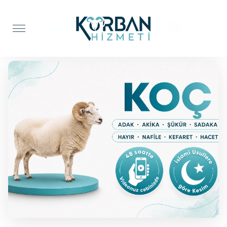
Anasayfa
Şifa Kurbanı
Koç