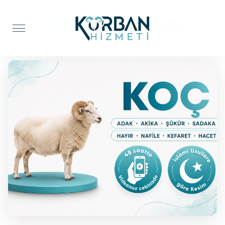
Anasayfa
Şifa Kurbanı
Koç