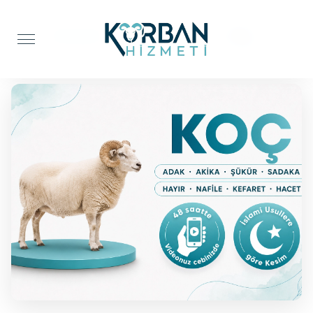
Anasayfa
Şifa Kurbanı
Koç