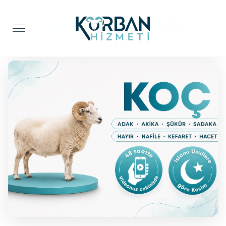
Anasayfa
Şifa Kurbanı
Koç