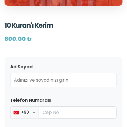
10 Kuran'ı Kerim
800,00 ₺
Ad Soyad
Telefon Numarası
+90
▼