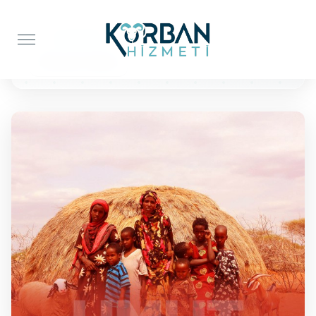
Anasayfa
Kur'an-ı Kerim
10 Kuran'ı Kerim