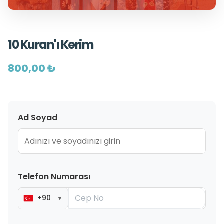
10 Kuran'ı Kerim
800,00 ₺
Ad Soyad
Telefon Numarası
+90
▼