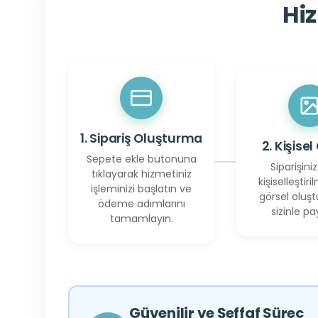
Hiz
1. Sipariş Oluşturma
2. Kişisel
Sepete ekle butonuna
Siparişiniz
tıklayarak hizmetiniz
kişiselleştiril
işleminizi başlatın ve
görsel oluşt
ödeme adımlarını
sizinle pay
tamamlayın.
Güvenilir ve Şeffaf Süreç