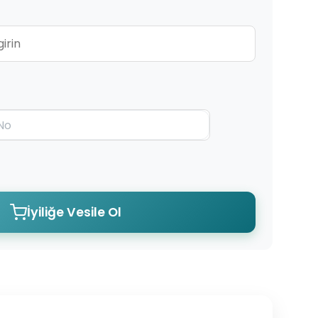
İyiliğe Vesile Ol