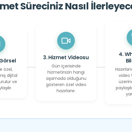
met Süreciniz Nasıl İlerleye
4. W
3. Hizmet Videosu
 Görsel
Bi
Gün içerisinde
e özel,
Hazırlan
hizmetinizin hangi
miş dijital
video
aşamada olduğunu
urulur ve
üzerin
gösteren özel video
laşılır.
paylaşılı
hazırlanır.
yan