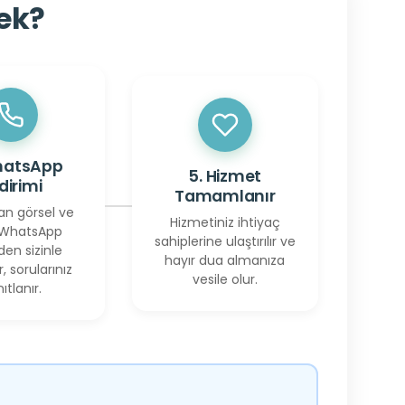
cek?
hatsApp
5. Hizmet
ldirimi
Tamamlanır
an görsel ve
Hizmetiniz ihtiyaç
 WhatsApp
sahiplerine ulaştırılır ve
den sizinle
hayır dua almanıza
r, sorularınız
vesile olur.
ıtlanır.