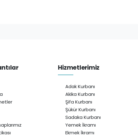
antılar
Hizmetlerimiz
Adak Kurbanı
da
Akika Kurbanı
etler
Şifa Kurbanı
Şükür Kurbanı
Sadaka Kurbanı
aplarımız
Yemek İkramı
itikası
Ekmek İkramı