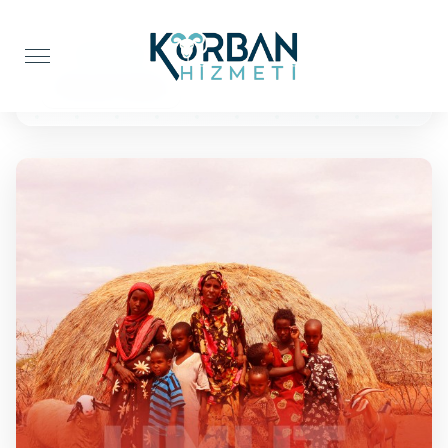
Anasayfa
Kur'an-ı Kerim
10 Kuran'ı Kerim