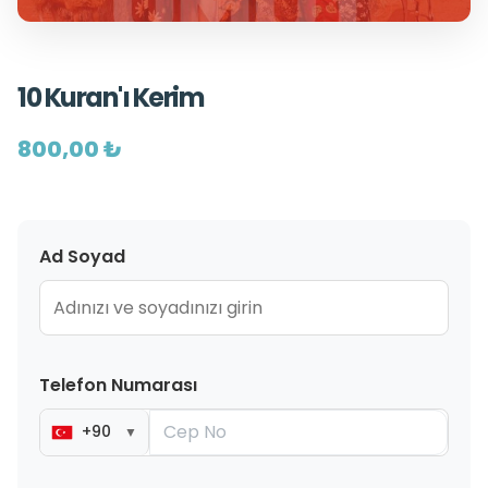
10 Kuran'ı Kerim
800,00 ₺
Ad Soyad
Telefon Numarası
+90
▼